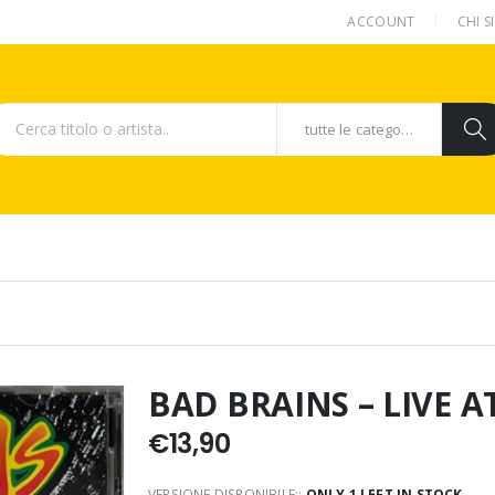
ACCOUNT
CHI 
tutte le categorie
BAD BRAINS – LIVE A
€
13,90
VERSIONE DISPONIBILE::
ONLY 1 LEFT IN STOCK