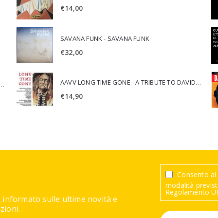
€
14,00
SAVANA FUNK - SAVANA FUNK
€
32,00
AAVV LONG TIME GONE - A TRIBUTE TO DAVID CROSBY
SCA JURI & ROSARIO DI BELLA - SPIRITUALITY
€
14,90
Consento al 
modalità previste
Regolamento UE
 informato sulle ultime novità e
ioni.