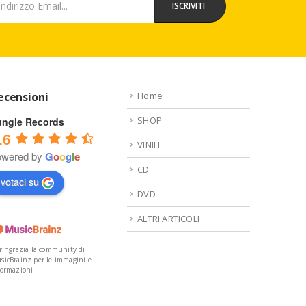
ecensioni
Home
SHOP
ungle Records
.6
VINILI
owered by
G
o
o
g
l
e
CD
votaci su
DVD
ALTRI ARTICOLI
 ringrazia la community di
sicBrainz per le immagini e
formazioni