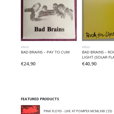
VINILE
CD
 CUM
BAD BRAINS – ROCK FOR
BAD BRAINS – Y
LIGHT (SOLAR FLARE)
GETTING RESTLE
€
40,90
€
23,90
FEATURED PRODUCTS
PINK FLOYD - LIVE AT POMPEII MCMLXXII ('25)