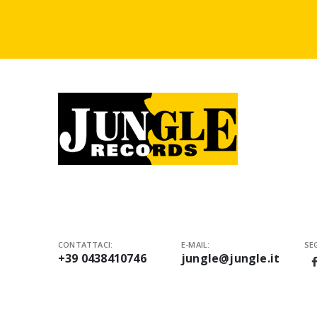
CONTATTACI:
E-MAIL:
SEG
+39 0438410746
jungle@jungle.it