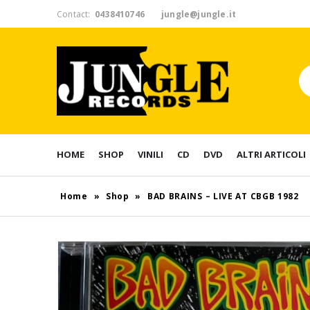
Contact:
0438410746
jungle@jungle.it
HOME
SHOP
VINILI
CD
DVD
ALTRI ARTICOLI
Home
»
Shop
»
BAD BRAINS – LIVE AT CBGB 1982