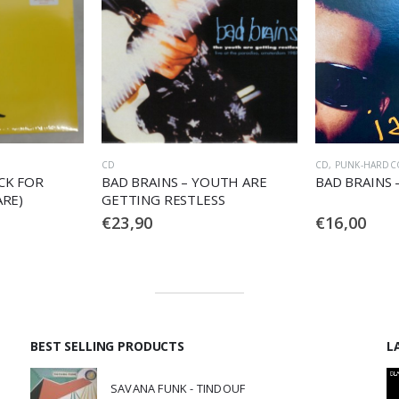
CD
,
PUNK-HARDCORE
COMPACT DISC
CD
OUTH ARE
BAD BRAINS – I AGAINST I
BAD BRAINS 
SS
€
16,00
€
17,90
BEST SELLING PRODUCTS
L
SAVANA FUNK - TINDOUF