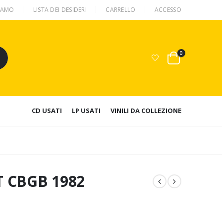
SIAMO
LISTA DEI DESIDERI
CARRELLO
ACCESSO
0
CD USATI
LP USATI
VINILI DA COLLEZIONE
T CBGB 1982