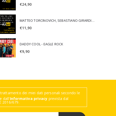
€
24,90
MATTEO TORCINOVICH, SEBASTIANO GIRARDI - OUTSIDE THE LINES: LOST PHOTOGRAPHS OF PUNK AND NEW WAVE'S MOST ICONIC ALBUMS
€
11,90
DADDY COOL - EAGLE ROCK
€
9,90
trattamento dei miei dati personali secondo le
 dall'
Informativa privacy
prevista dal
 2016/679.