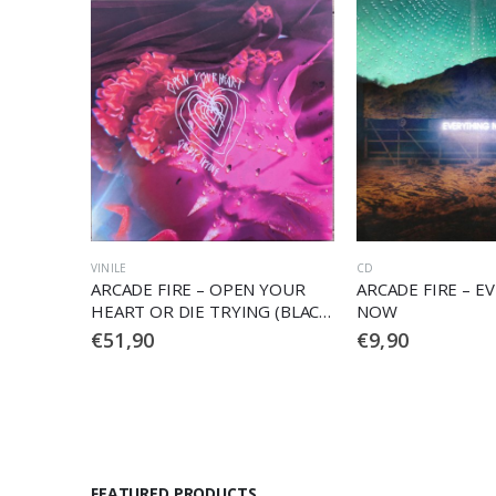
CD
CD
 YOUR
ARCADE FIRE – EVERYTHING
ARCADE FIRE – R
 (BLACK
NOW
€
9,90
€
9,90
FEATURED PRODUCTS