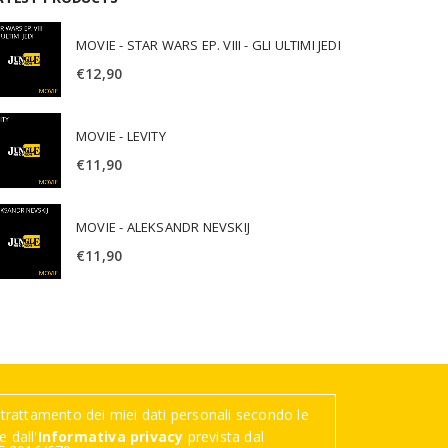
MOVIE - STAR WARS EP. VIII - GLI ULTIMI JEDI
€
12,90
MOVIE - LEVITY
€
11,90
MOVIE - ALEKSANDR NEVSKIJ
€
11,90
trattamento dei miei dati personali secondo le
 dall'
Informativa privacy
prevista dal