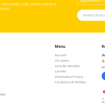
Regolamento UE
 informato sulle ultime novità e
ioni.
Menu
R
J
Account
4
Chi siamo
Lista dei desideri
p
Carrello
Informativa Privacy
Condizioni di Vendita
UICI
Si
Mu