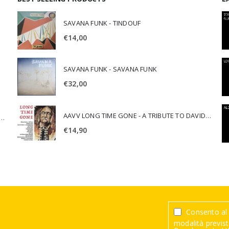
SAVANA FUNK - TINDOUF
€
14,00
SAVANA FUNK - SAVANA FUNK
€
32,00
AAVV LONG TIME GONE - A TRIBUTE TO DAVID CROSBY
SCA JURI & ROSARIO DI BELLA - SPIRITUALITY
€
14,90
Consento al 
modalità previste