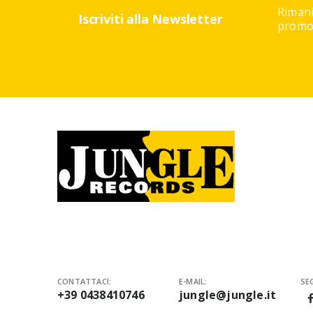
Rimani
Iscriviti alla Newsletter
promoz
CONTATTACI:
E-MAIL:
SEG
+39 0438410746
jungle@jungle.it