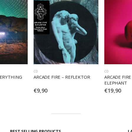
CD
BRIT POP-MOD
,
VI
EFLEKTOR
ARCADE FIRE – PINK
ARCADE FIRE
ELEPHANT
€
19,90
€
30,00
BEST SELLING PRODUCTS
L