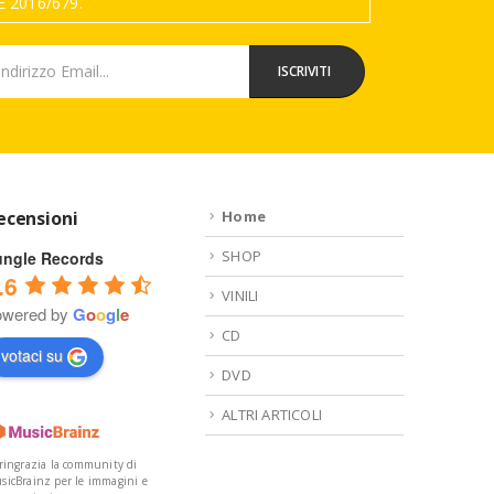
 2016/679.
ecensioni
Home
SHOP
ungle Records
.6
VINILI
owered by
G
o
o
g
l
e
CD
votaci su
DVD
ALTRI ARTICOLI
 ringrazia la community di
sicBrainz per le immagini e