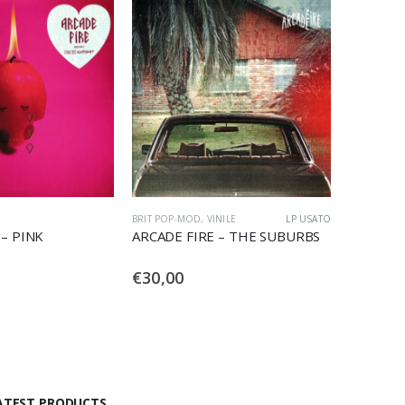
NILE
LP USATO
CD
CD
 – THE SUBURBS
ARCADE FIRE – NEON BIBLE
ARCADE 
€
9,90
€
9,90
ATEST PRODUCTS