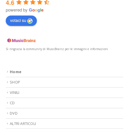
4.6
powered by
G
o
o
g
l
e
votaci su
Si ringrazia la community di MusicBrainz per le immagini e informazioni
Home
SHOP
VINILI
CD
DVD
ALTRI ARTICOLI