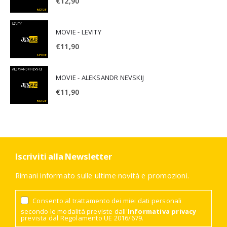
€
12,90
MOVIE - LEVITY
€
11,90
MOVIE - ALEKSANDR NEVSKIJ
€
11,90
Iscriviti alla Newsletter
Rimani informato sulle ultime novità e promozioni.
Consento al trattamento dei miei dati personali
secondo le modalità previste dall'
Informativa privacy
prevista dal Regolamento UE 2016/679.