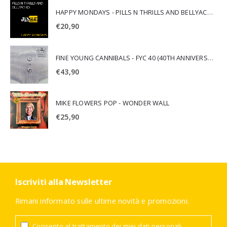
HAPPY MONDAYS - PILLS N THRILLS AND BELLYACHES
€
20,90
FINE YOUNG CANNIBALS - FYC 40 (40TH ANNIVERSARY)
€
43,90
MIKE FLOWERS POP - WONDER WALL
€
25,90
Iscriviti alla Newsletter
Rimani informato sulle ultime novità e promozioni.
Consento al trattamento dei miei dati personali