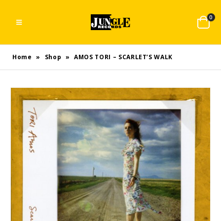
0
Home
»
Shop
»
AMOS TORI – SCARLET’S WALK