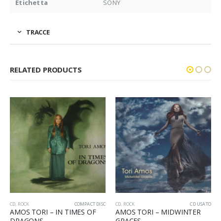
Etichetta
SONY
TRACCE
RELATED PRODUCTS
CD
,
ROCK
COMPACT DISC
CD
,
ROCK
CD USATO
AMOS TORI – IN TIMES OF
AMOS TORI – MIDWINTER
DRAGONS
GRACES