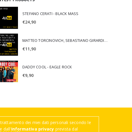
STEFANO CERATI - BLACK MASS
€
24,90
MATTEO TORCINOVICH, SEBASTIANO GIRARDI - OUTSIDE THE LINES: LOST PHOTOGRAPHS OF PUNK AND NEW WAVE'S MOST ICONIC ALBUMS
€
11,90
DADDY COOL - EAGLE ROCK
€
9,90
trattamento dei miei dati personali secondo le
 dall'
Informativa privacy
prevista dal