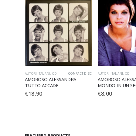
AUTORI ITALIANI
,
CD
COMPACT DISC
AUTORI ITALIANI
,
CD
AMOROSO ALESSANDRA –
AMOROSO ALESSA
TUTTO ACCADE
MONDO IN UN S
€
18,90
€
8,00
FEATURED PRODUCTS