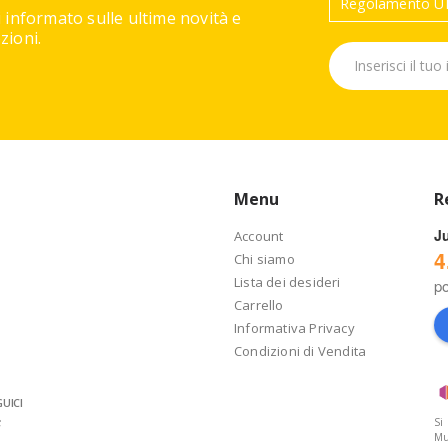
Regolamento UE
 informato sulle ultime novità e
ioni.
Menu
R
J
Account
4
Chi siamo
Lista dei desideri
p
Carrello
Informativa Privacy
Condizioni di Vendita
UICI
Si
Mu