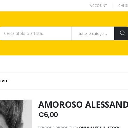
ACCOUNT
CHI 
tutte le categorie
UVOLE
AMOROSO ALESSAND
€
6,00
VERSIONE DISPONIBILE::
ONLY 1 LEFT IN STOCK