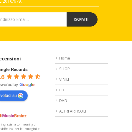
 2016/679.
ecensioni
Home
SHOP
ungle Records
.6
VINILI
owered by
G
o
o
g
l
e
CD
votaci su
DVD
ALTRI ARTICOLI
 ringrazia la community di
sicBrainz per le immagini e