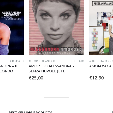
CD USATO
AUTORI ITALIANI
,
CD
CD USATO
AUTORI ITALIANI
,
NDRA – IL
AMOROSO ALESSANDRA –
AMOROSO AL
ECONDO
SENZA NUVOLE (LTD)
€
25,00
€
12,90
BEST SELLING PRODUCTS
L