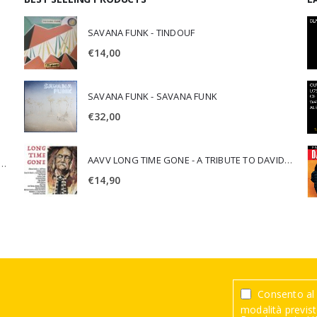
SAVANA FUNK - TINDOUF
€
14,00
SAVANA FUNK - SAVANA FUNK
€
32,00
AAVV LONG TIME GONE - A TRIBUTE TO DAVID CROSBY
SCA JURI & ROSARIO DI BELLA - SPIRITUALITY
€
14,90
Consento al 
modalità previste