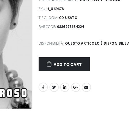
SKU:
1_U69678
TIPOLOGIA:
CD USATO
BARCODE:
0886975634224
DISPONIBILITÀ:
QUESTO ARTICOLO È DISPONIBILE 
ADD TO CART