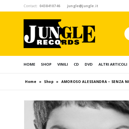
Contact:
0438410746
jungle@jungle.it
HOME
SHOP
VINILI
CD
DVD
ALTRI ARTICOLI
Home
»
Shop
»
AMOROSO ALESSANDRA – SENZA N