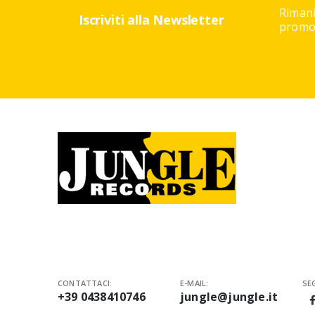
Rimani
Iscriviti alla Newsletter
promoz
CONTATTACI:
E-MAIL:
SEG
+39 0438410746
jungle@jungle.it