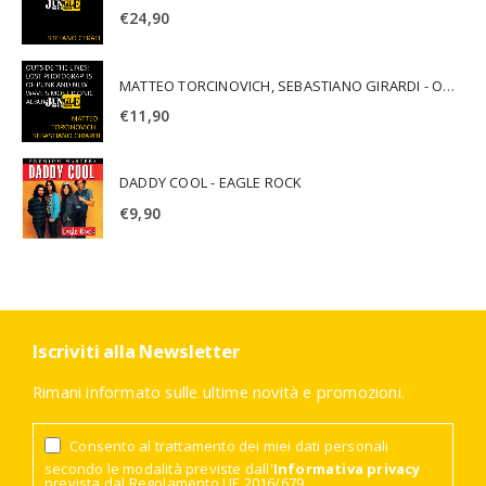
€
24,90
MATTEO TORCINOVICH, SEBASTIANO GIRARDI - OUTSIDE THE LINES: LOST PHOTOGRAPHS OF PUNK AND NEW WAVE'S MOST ICONIC ALBUMS
€
11,90
DADDY COOL - EAGLE ROCK
€
9,90
Iscriviti alla Newsletter
Rimani informato sulle ultime novità e promozioni.
Consento al trattamento dei miei dati personali
secondo le modalità previste dall'
Informativa privacy
prevista dal Regolamento UE 2016/679.