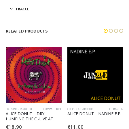
TRACCE
RELATED PRODUCTS
CD
,
PUNK-HARDCORE
COMPACT DISC
CD
,
PUNK-HARDCORE
CD RARITA'
ALICE DONUT – DRY
ALICE DONUT – NADINE E.P.
HUMPING THE C.-LIVE AT
CGBG
€
18,90
€
11,00