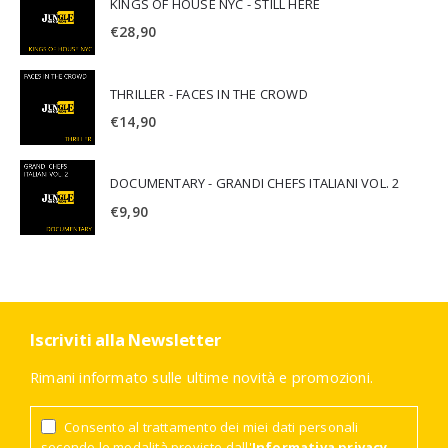
KINGS OF HOUSE NYC - STILL HERE
€
28,90
THRILLER - FACES IN THE CROWD
€
14,90
DOCUMENTARY - GRANDI CHEFS ITALIANI VOL. 2
€
9,90
Iscriviti alla Newsletter
Rimani informato sulle ultime novità e promozioni.
Consento al trattamento dei miei dati personali
secondo le modalità previste dall'
Informativa privacy