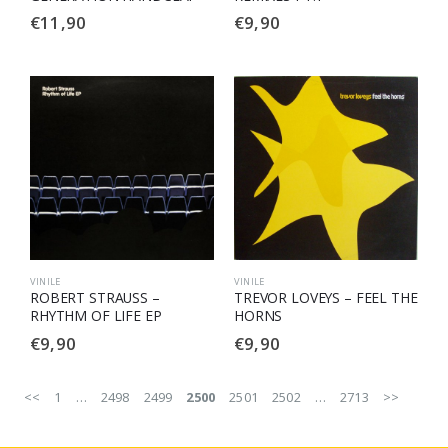
€
11,90
€
9,90
VINILE
VINILE
ROBERT STRAUSS –
TREVOR LOVEYS – FEEL THE
RHYTHM OF LIFE EP
HORNS
€
9,90
€
9,90
<<
1
…
2498
2499
2500
2501
2502
…
2713
>>