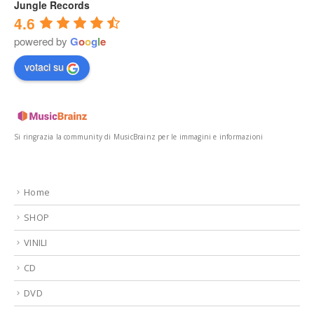
Jungle Records
4.6
powered by
G
o
o
g
l
e
votaci su
Si ringrazia la community di MusicBrainz per le immagini e informazioni
Home
SHOP
VINILI
CD
DVD