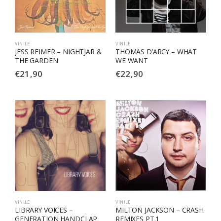
VINILE
VINILE
JESS REIMER – NIGHTJAR &
THOMAS D’ARCY – WHAT
THE GARDEN
WE WANT
€
21,90
€
22,90
VINILE
VINILE
LIBRARY VOICES –
MILTON JACKSON – CRASH
GENERATION HANDCLAP
REMIXES PT.1