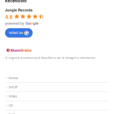
Recensioni
Jungle Records
4.6
powered by
G
o
o
g
l
e
votaci su
Si ringrazia la community di MusicBrainz per le immagini e informazioni
Home
SHOP
VINILI
CD