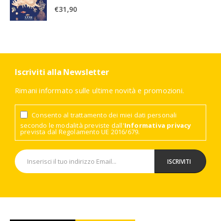
€
31,90
Iscriviti alla Newsletter
Rimani informato sulle ultime novità e promozioni.
Consento al trattamento dei miei dati personali
secondo le modalità previste dall'
Informativa privacy
prevista dal Regolamento UE 2016/679.