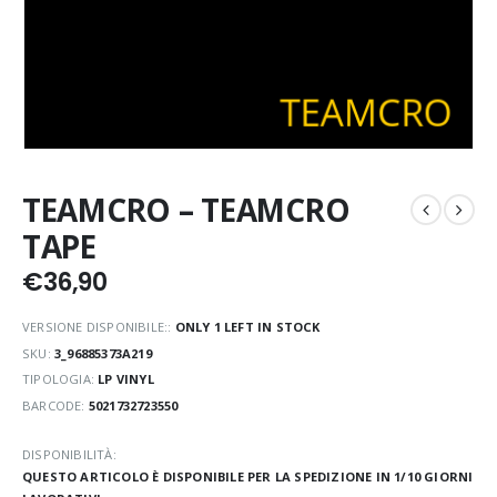
TEAMCRO – TEAMCRO
TAPE
€
36,90
VERSIONE DISPONIBILE::
ONLY 1 LEFT IN STOCK
SKU:
3_96885373A219
TIPOLOGIA:
LP VINYL
BARCODE:
5021732723550
DISPONIBILITÀ:
QUESTO ARTICOLO È DISPONIBILE PER LA SPEDIZIONE IN 1/10 GIORNI