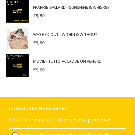
FRANKIE BALLARD - SUNSHINE & WHISKEY
€
9,90
WASHED OUT - WITHIN & WITHOUT
€
9,90
MOVIE - TUTTO ACCADDE UN VENERDI
€
9,90
Iscriviti alla Newsletter
Rimani informato sulle ultime novità e promozioni.
Consento al trattamento dei miei dati personali