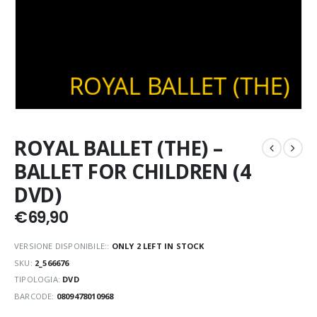
ROYAL BALLET (THE) –
BALLET FOR CHILDREN (4
DVD)
€
69,90
VERSIONE DISPONIBILE::
ONLY 2 LEFT IN STOCK
SKU:
2_566676
TIPOLOGIA:
DVD
BARCODE:
0809478010968