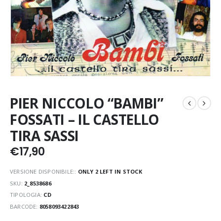
PIER NICCOLO “BAMBI”
FOSSATI – IL CASTELLO
TIRA SASSI
€
17,90
VERSIONE DISPONIBILE::
ONLY 2 LEFT IN STOCK
SKU:
2_8538686
TIPOLOGIA:
CD
BARCODE:
8058093422843