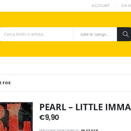
ACCOUNT
CHI 
tutte le categorie
E FOX
PEARL – LITTLE IMM
€
9,90
VERSIONE DISPONIBILE::
IN STOCK