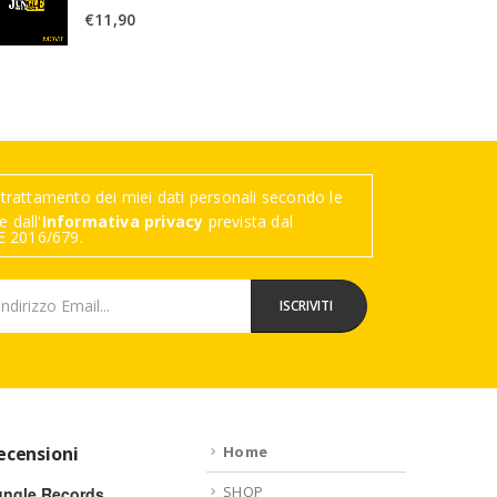
€
11,90
trattamento dei miei dati personali secondo le
 dall'
Informativa privacy
prevista dal
 2016/679.
ecensioni
Home
SHOP
ungle Records