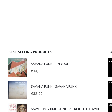
BEST SELLING PRODUCTS
L
SAVANA FUNK - TINDOUF
€
14,00
SAVANA FUNK - SAVANA FUNK
€
32,00
AAVV LONG TIME GONE - A TRIBUTE TO DAVID CROSBY
SCA JURI & ROSARIO DI BELLA - SPIRITUALITY