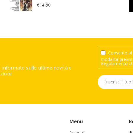
€
14,90
Consento al 
modalità previste
Regolamento UE
 informato sulle ultime novità e
ioni.
Menu
R
J
Account