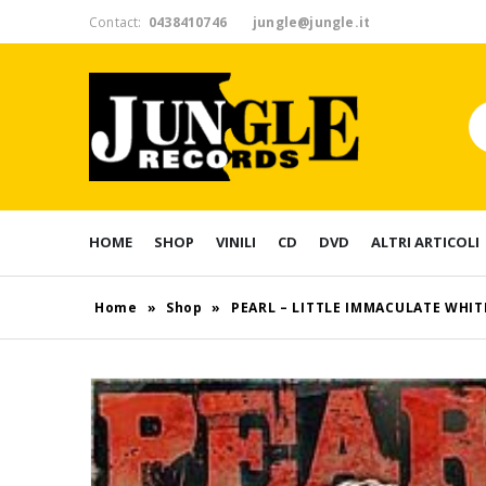
Contact:
0438410746
jungle@jungle.it
HOME
SHOP
VINILI
CD
DVD
ALTRI ARTICOLI
Home
»
Shop
»
PEARL – LITTLE IMMACULATE WHIT