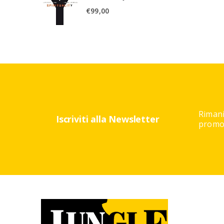
€
99,00
Rimani
Iscriviti alla Newsletter
promoz