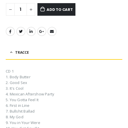
ADD TO CART
TRACCE
CD 1
1. Body Butter
2. Good Sex
3. It's Cool
4. Mexican Aftershow Party
5. You Gotta Feel It
6. First in Line
7. Bullshit Ballad
8. My God
9. You in Your Were