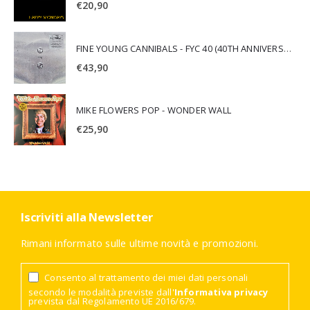
€
20,90
FINE YOUNG CANNIBALS - FYC 40 (40TH ANNIVERSARY)
€
43,90
MIKE FLOWERS POP - WONDER WALL
€
25,90
Iscriviti alla Newsletter
Rimani informato sulle ultime novità e promozioni.
Consento al trattamento dei miei dati personali
secondo le modalità previste dall'
Informativa privacy
prevista dal Regolamento UE 2016/679.