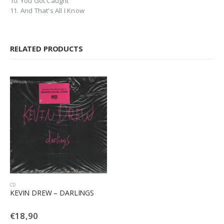
10. You Got Caught
11. And That's All I Know
RELATED PRODUCTS
CD
KEVIN DREW – DARLINGS
€
18,90