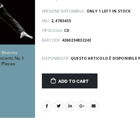
VERSIONE DISPONIBILE::
ONLY 1 LEFT IN STOCK
SKU:
2_4783435
TIPOLOGIA:
CD
BARCODE:
4260234832242
DISPONIBILITÀ:
QUESTO ARTICOLO È DISPONIBILE P
ADD TO CART