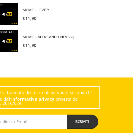
MOVIE - LEVITY
€
11,90
MOVIE - ALEKSANDR NEVSKIJ
€
11,90
trattamento dei miei dati personali secondo le
 dall'
Informativa privacy
prevista dal
 2016/679.