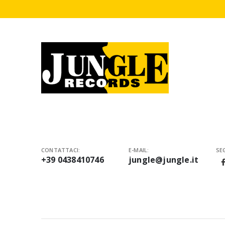
CONTATTACI:
E-MAIL:
SEG
+39 0438410746
jungle@jungle.it