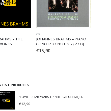
CD
CD
RAHMS – PIANO
JOHANNES BRAHMS – VIOLIN
JOHANN
.1 & 2 (2 CD)
CONCERTO / SYMPHONY NR. 4
SYMPHON
€
24,90
€
21,90
ATEST PRODUCTS
MOVIE - STAR WARS EP. VIII - GLI ULTIMI JEDI
€
12,90