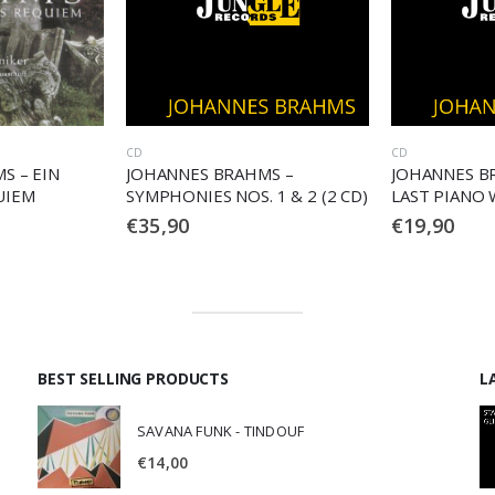
CD
CD
S –
JOHANNES BRAHMS – THE
JOHANNES B
1 & 2 (2 CD)
LAST PIANO WORKS
CONCERTO NO
€
19,90
€
15,90
BEST SELLING PRODUCTS
L
SAVANA FUNK - TINDOUF
€
14,00