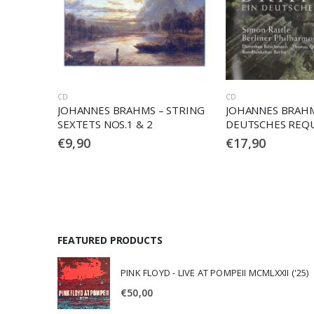
CD
CD
STRING
JOHANNES BRAHMS – EIN
JOHANNES BRAHM
DEUTSCHES REQUIEM
SYMPHONIES NOS. 
€
17,90
€
35,90
FEATURED PRODUCTS
PINK FLOYD - LIVE AT POMPEII MCMLXXII ('25)
€
50,00