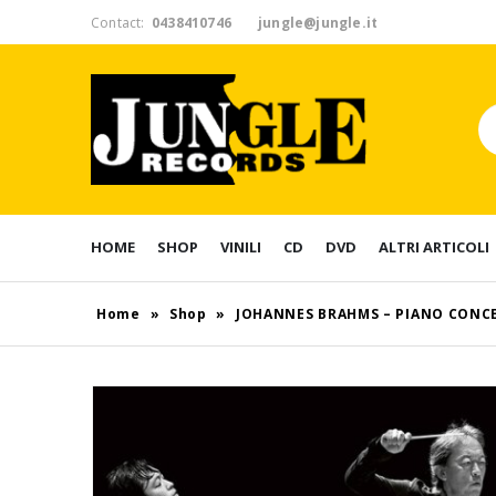
Contact:
0438410746
jungle@jungle.it
HOME
SHOP
VINILI
CD
DVD
ALTRI ARTICOLI
Home
»
Shop
»
JOHANNES BRAHMS – PIANO CONCER