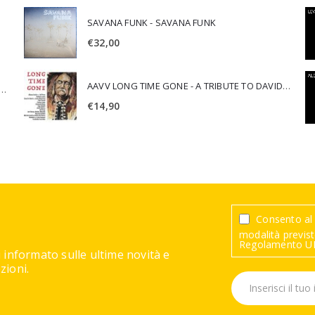
SAVANA FUNK - SAVANA FUNK
€
32,00
AAVV LONG TIME GONE - A TRIBUTE TO DAVID CROSBY
SCA JURI & ROSARIO DI BELLA - SPIRITUALITY
€
14,90
Consento al 
modalità previste
Regolamento UE
 informato sulle ultime novità e
ioni.