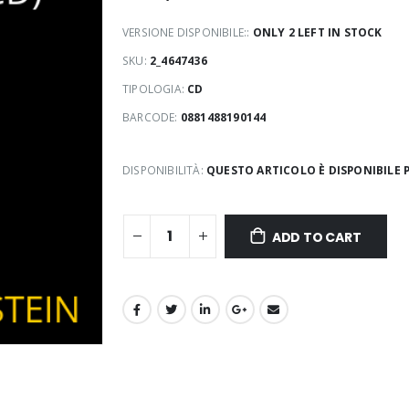
VERSIONE DISPONIBILE::
ONLY 2 LEFT IN STOCK
SKU:
2_4647436
TIPOLOGIA:
CD
BARCODE:
0881488190144
DISPONIBILITÀ:
QUESTO ARTICOLO È DISPONIBILE P
ADD TO CART