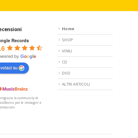
ecensioni
Home
SHOP
ungle Records
.6
VINILI
owered by
G
o
o
g
l
e
CD
votaci su
DVD
ALTRI ARTICOLI
 ringrazia la community di
sicBrainz per le immagini e
formazioni