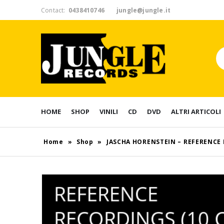
Contact:
0438410746
jungle@jungle.it
HOME
SHOP
VINILI
CD
DVD
ALTRI ARTICOLI
Home
»
Shop
»
JASCHA HORENSTEIN – REFERENCE 