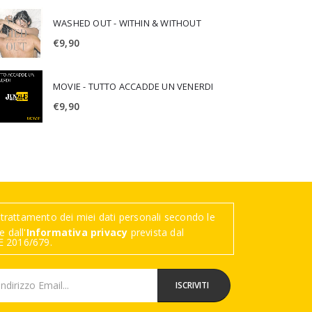
WASHED OUT - WITHIN & WITHOUT
€
9,90
MOVIE - TUTTO ACCADDE UN VENERDI
€
9,90
trattamento dei miei dati personali secondo le
 dall'
Informativa privacy
prevista dal
 2016/679.