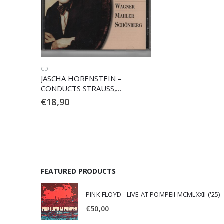
CD
JASCHA HORENSTEIN –
CONDUCTS STRAUSS,
WAGNER, MAHLER,
€
18,90
SCHONBERG (2 CD)
FEATURED PRODUCTS
PINK FLOYD - LIVE AT POMPEII MCMLXXII ('25)
€
50,00