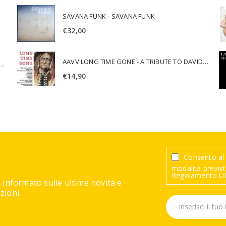
SAVANA FUNK - SAVANA FUNK
€
32,00
AAVV LONG TIME GONE - A TRIBUTE TO DAVID CROSBY
SCA JURI & ROSARIO DI BELLA - SPIRITUALITY
€
14,90
Consento al 
modalità previste
Regolamento UE
 informato sulle ultime novità e
ioni.