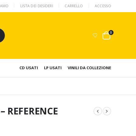
SIAMO
LISTA DEI DESIDERI
CARRELLO
ACCESSO
0
CD USATI
LP USATI
VINILI DA COLLEZIONE
– REFERENCE