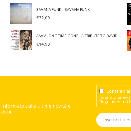
SAVANA FUNK - SAVANA FUNK
€
32,00
AAVV LONG TIME GONE - A TRIBUTE TO DAVID CROSBY
SCA JURI & ROSARIO DI BELLA - SPIRITUALITY
€
14,90
Consento al 
modalità previste
Regolamento UE
 informato sulle ultime novità e
ioni.