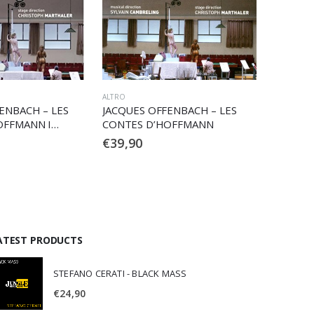
ALTRO
DVD
ENBACH – LES
JACQUES OFFENBACH – LA
JACQUES
OFFMANN
BELLE HELENE
CONTES
€
41,90
€
44,90
ATEST PRODUCTS
STEFANO CERATI - BLACK MASS
€
24,90