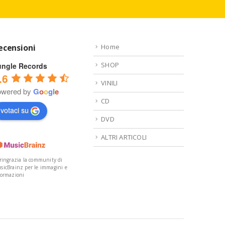
ecensioni
Home
SHOP
ungle Records
.6
VINILI
owered by
G
o
o
g
l
e
CD
votaci su
DVD
ALTRI ARTICOLI
 ringrazia la community di
sicBrainz per le immagini e
formazioni