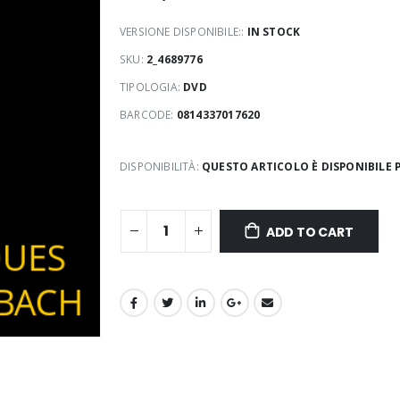
VERSIONE DISPONIBILE::
IN STOCK
SKU:
2_4689776
TIPOLOGIA:
DVD
BARCODE:
0814337017620
DISPONIBILITÀ:
QUESTO ARTICOLO È DISPONIBILE P
ADD TO CART