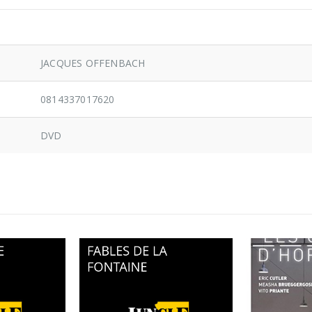
JACQUES OFFENBACH
0814337017620
DVD