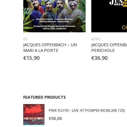
ALTRO
CD
– UN
JACQUES OFFENBACH – LA
JACQUES OFFENBA
PERICHOLE
DE LA FONTAINE
€
36,90
€
24,90
FEATURED PRODUCTS
PINK FLOYD - LIVE AT POMPEII MCMLXXII ('25)
€
50,00