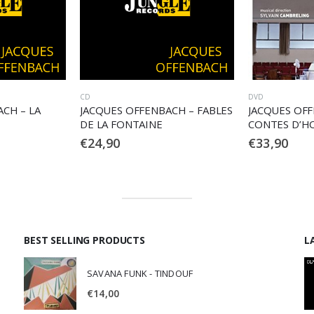
DVD
ALTRO
CH – FABLES
JACQUES OFFENBACH – LES
JACQUES OFF
CONTES D’HOFFMANN I
CONTES D’H
RACCONTI DI HOFFMANN
€
33,90
€
39,90
BEST SELLING PRODUCTS
L
SAVANA FUNK - TINDOUF
€
14,00