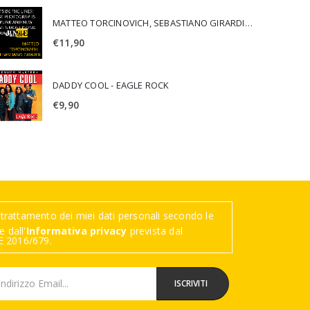
MATTEO TORCINOVICH, SEBASTIANO GIRARDI - OUTSIDE THE LINES: LOST PHOTOGRAPHS OF PUNK AND NEW WAVE'S MOST ICONIC ALBUMS
€
11,90
DADDY COOL - EAGLE ROCK
€
9,90
trattamento dei miei dati personali secondo le
 dall'
Informativa privacy
prevista dal
 2016/679.