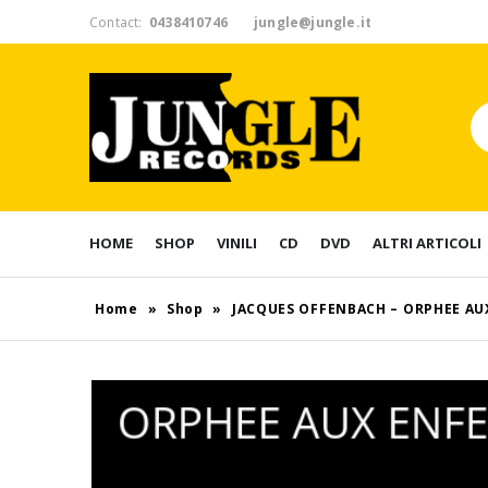
Contact:
0438410746
jungle@jungle.it
HOME
SHOP
VINILI
CD
DVD
ALTRI ARTICOLI
Home
»
Shop
»
JACQUES OFFENBACH – ORPHEE AU