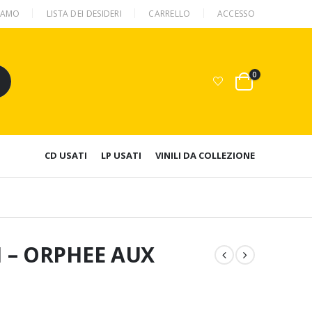
SIAMO
LISTA DEI DESIDERI
CARRELLO
ACCESSO
0
CD USATI
LP USATI
VINILI DA COLLEZIONE
 – ORPHEE AUX