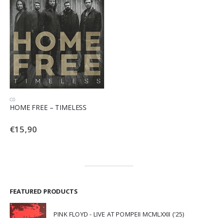
CD
HOME FREE – TIMELESS
€
15,90
FEATURED PRODUCTS
PINK FLOYD - LIVE AT POMPEII MCMLXXII ('25)