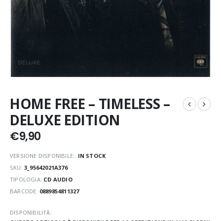
HOME FREE – TIMELESS –
DELUXE EDITION
€
9,90
VERSIONE DISPONIBILE::
IN STOCK
SKU:
3_95642021A376
TIPOLOGIA:
CD AUDIO
BARCODE:
0889854811327
DISPONIBILITÀ: