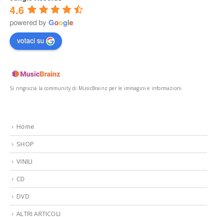
4.6
powered by
G
o
o
g
l
e
votaci su
Si ringrazia la community di MusicBrainz per le immagini e informazioni
Home
SHOP
VINILI
CD
DVD
ALTRI ARTICOLI