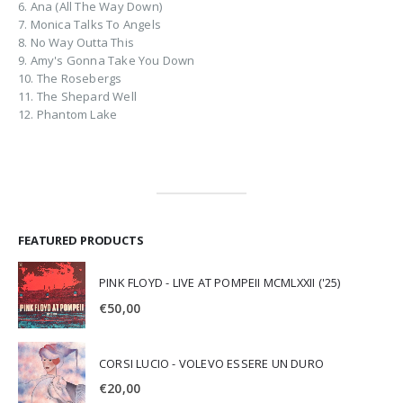
6. Ana (All The Way Down)
7. Monica Talks To Angels
8. No Way Outta This
9. Amy's Gonna Take You Down
10. The Rosebergs
11. The Shepard Well
12. Phantom Lake
FEATURED PRODUCTS
PINK FLOYD - LIVE AT POMPEII MCMLXXII ('25)
€
50,00
CORSI LUCIO - VOLEVO ESSERE UN DURO
€
20,00