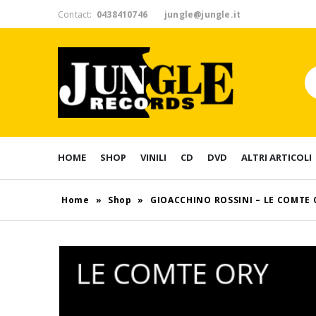
Contact:
0438410746
jungle@jungle.it
HOME
SHOP
VINILI
CD
DVD
ALTRI ARTICOLI
Home
»
Shop
»
GIOACCHINO ROSSINI – LE COMTE