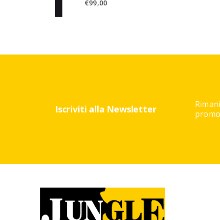
€
99,00
Rimani
Iscriviti alla Newsletter
promoz