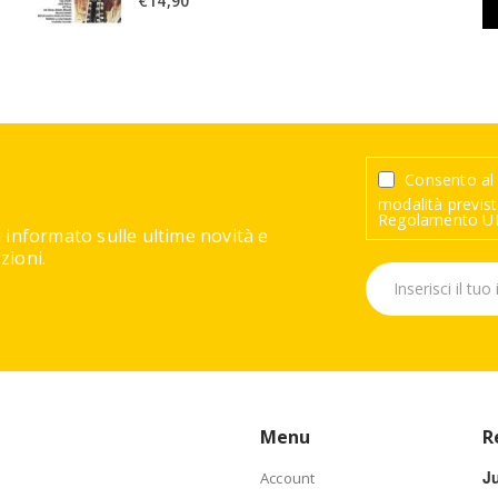
€
14,90
Consento al 
modalità previste
Regolamento UE
 informato sulle ultime novità e
ioni.
Menu
R
J
Account