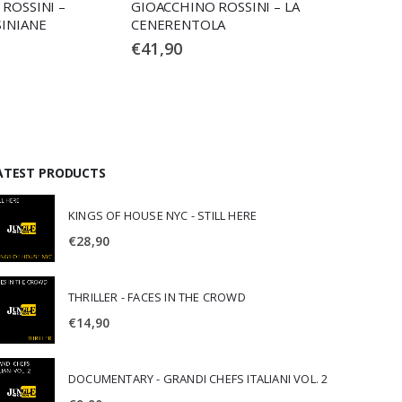
ROSSINI –
GIOACCHINO ROSSINI – LA
GIOACCH
SINIANE
CENERENTOLA
OVERTU
€
41,90
€
11,90
ATEST PRODUCTS
KINGS OF HOUSE NYC - STILL HERE
€
28,90
THRILLER - FACES IN THE CROWD
€
14,90
DOCUMENTARY - GRANDI CHEFS ITALIANI VOL. 2