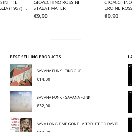
INI – IL
GIOACCHINO ROSSINI –
GIOACCHINO 
LIA (1957) (2
STABAT MATER
EROINE ROS
€
9,90
€
9,90
BEST SELLING PRODUCTS
L
SAVANA FUNK - TINDOUF
€
14,00
SAVANA FUNK - SAVANA FUNK
€
32,00
AAVV LONG TIME GONE - A TRIBUTE TO DAVID CROSBY
SCA JURI & ROSARIO DI BELLA - SPIRITUALITY