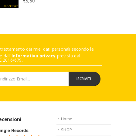
€
9,90
trattamento dei miei dati personali secondo le
 dall'
Informativa privacy
prevista dal
 2016/679.
ecensioni
Home
SHOP
ungle Records