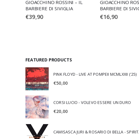
 –
GIOACCHINO ROSSINI – IL
GIOACCHINO ROSS
(2 CD)
BARBIERE DI SIVIGLIA
BARBIERE DI SIVIG
CD)
€
39,90
€
16,90
FEATURED PRODUCTS
PINK FLOYD - LIVE AT POMPEII MCMLXXII ('25)
€
50,00
CORSI LUCIO - VOLEVO ESSERE UN DURO
€
20,00
CAMISA