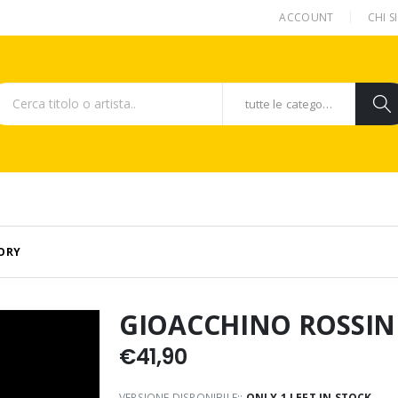
ACCOUNT
CHI 
tutte le categorie
 ORY
GIOACCHINO ROSSINI
€
41,90
VERSIONE DISPONIBILE::
ONLY 1 LEFT IN STOCK