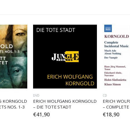
CD
CD
G KORNGOLD
ERICH WOLFGANG KORNGOLD
ERICH WOL
T
– COMPLETE INCIDENTAL
– SYMPHONY 
MUSIC
THE OLD ST
€
18,90
€
22,90