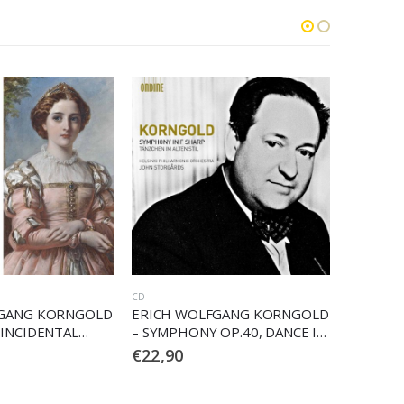
ALTRO
CD
FGANG KORNGOLD
ERICH WOLFGANG KORNGOLD
ERICH 
OP.40, DANCE IN
– DIE TOTE STADT
– DIE TO
YLE
€
39,90
€
29,90