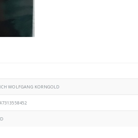
ICH WOLFGANG KORNGOLD
47313558452
VD