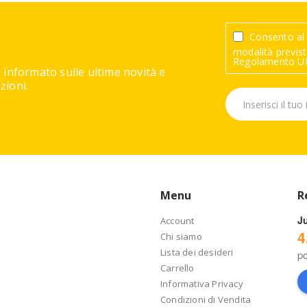
Consento al 
modalità previste
Regolamento UE
 informato sulle ultime novità e
ioni.
Menu
R
J
Account
4
Chi siamo
Lista dei desideri
p
Carrello
Informativa Privacy
Condizioni di Vendita