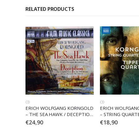
RELATED PRODUCTS
CD
DVD
ORNGOLD
ERICH WOLFGANG KORNGOLD
ERICH WOLFGAN
ECEPTION
– STRING QUARTETS NOS. 1-3
– DIE TOTE STAD
€
18,90
€
41,90