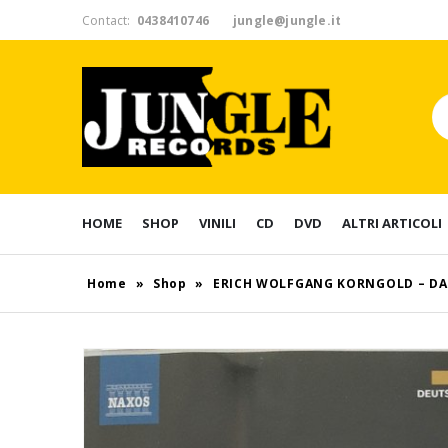
Contact:
0438410746
jungle@jungle.it
HOME
SHOP
VINILI
CD
DVD
ALTRI ARTICOLI
Home
»
Shop
»
ERICH WOLFGANG KORNGOLD – DAS