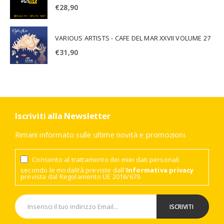
€
28,90
VARIOUS ARTISTS - CAFE DEL MAR XXVII VOLUME 27
€
31,90
Iscriviti alla Newsletter
Rimani informato sulle ultime novità e promozioni.
Consento al trattamento dei miei dati personali
secondo le modalità previste dall'
Informativa privacy
prevista dal Regolamento UE 2016/679.