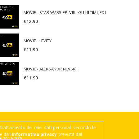
MOVIE - STAR WARS EP. VIII - GLI ULTIMI JEDI
€
12,90
MOVIE - LEVITY
€
11,90
MOVIE - ALEKSANDR NEVSKIJ
€
11,90
trattamento dei miei dati personali secondo le
 dall'
Informativa privacy
prevista dal
 2016/679.