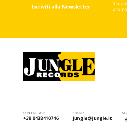
Rimani
Iscriviti alla Newsletter
promoz
CONTATTACI:
E-MAIL:
SEG
+39 0438410746
jungle@jungle.it