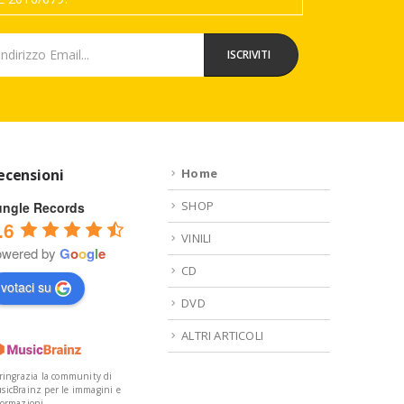
ecensioni
Home
SHOP
ungle Records
.6
VINILI
owered by
G
o
o
g
l
e
CD
votaci su
DVD
ALTRI ARTICOLI
 ringrazia la community di
sicBrainz per le immagini e
formazioni