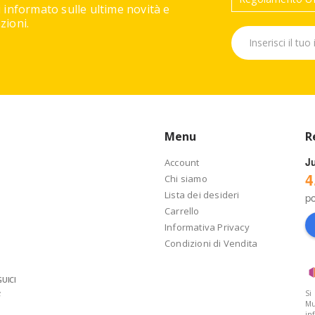
 informato sulle ultime novità e
ioni.
Menu
R
J
Account
4
Chi siamo
Lista dei desideri
p
Carrello
Informativa Privacy
Condizioni di Vendita
UICI
Si
Mu
in