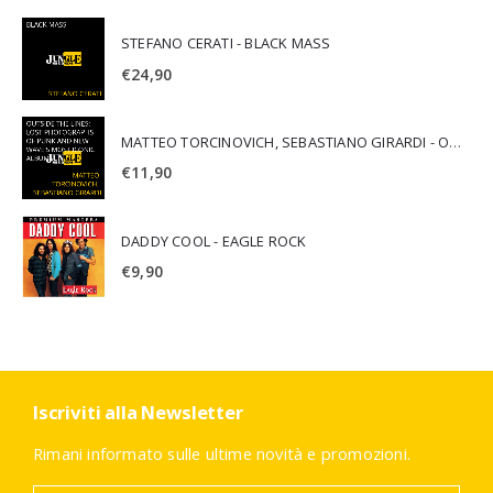
STEFANO CERATI - BLACK MASS
€
24,90
MATTEO TORCINOVICH, SEBASTIANO GIRARDI - OUTSIDE THE LINES: LOST PHOTOGRAPHS OF PUNK AND NEW WAVE'S MOST ICONIC ALBUMS
€
11,90
DADDY COOL - EAGLE ROCK
€
9,90
Iscriviti alla Newsletter
Rimani informato sulle ultime novità e promozioni.