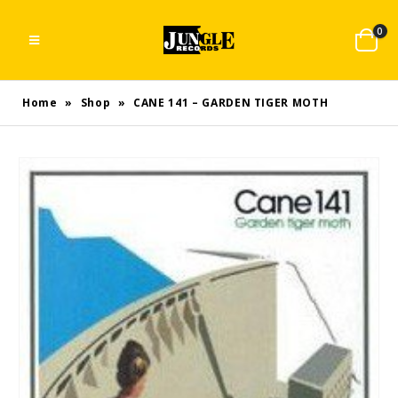
0
Home
»
Shop
»
CANE 141 – GARDEN TIGER MOTH