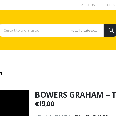
ACCOUNT
CHI 
tutte le categorie
ON
BOWERS GRAHAM – 
€
19,00
VERSIONE DISPONIBILE::
ONLY 1 LEFT IN STOCK