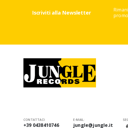
Rimani
Iscriviti alla Newsletter
promoz
CONTATTACI:
E-MAIL:
SEG
+39 0438410746
jungle@jungle.it