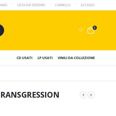
SIAMO
LISTA DEI DESIDERI
CARRELLO
ACCESSO
0
CD USATI
LP USATI
VINILI DA COLLEZIONE
TRANSGRESSION