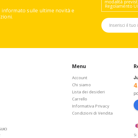
modalità previste
Regolamento UE
 informato sulle ultime novità e
ioni.
Menu
R
J
Account
4
Chi siamo
Lista dei desideri
p
Carrello
Informativa Privacy
Condizioni di Vendita
UICI
Si