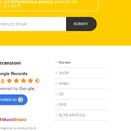
 dall'
Informativa privacy
prevista dal
 2016/679.
ecensioni
Home
SHOP
ungle Records
.6
VINILI
owered by
G
o
o
g
l
e
CD
votaci su
DVD
ALTRI ARTICOLI
 ringrazia la community di