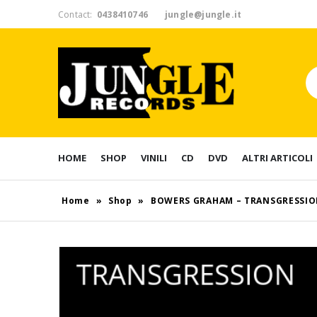
Contact:
0438410746
jungle@jungle.it
HOME
SHOP
VINILI
CD
DVD
ALTRI ARTICOLI
Home
»
Shop
»
BOWERS GRAHAM – TRANSGRESSI