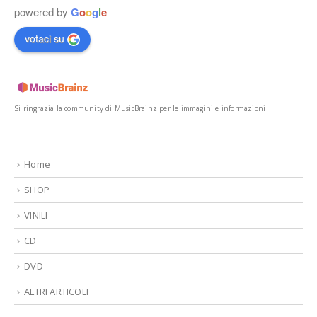
powered by
G
o
o
g
l
e
votaci su
Si ringrazia la community di MusicBrainz per le immagini e informazioni
Home
SHOP
VINILI
CD
DVD
ALTRI ARTICOLI