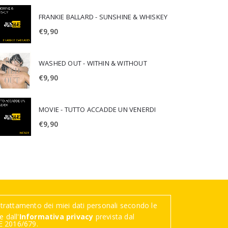
FRANKIE BALLARD - SUNSHINE & WHISKEY
€
9,90
WASHED OUT - WITHIN & WITHOUT
€
9,90
MOVIE - TUTTO ACCADDE UN VENERDI
€
9,90
trattamento dei miei dati personali secondo le
 dall'
Informativa privacy
prevista dal
 2016/679.