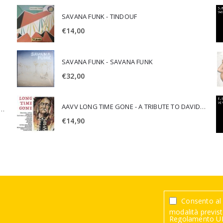
SAVANA FUNK - TINDOUF
€
14,00
SAVANA FUNK - SAVANA FUNK
€
32,00
AAVV LONG TIME GONE - A TRIBUTE TO DAVID CROSBY
SCA JURI & ROSARIO DI BELLA - SPIRITUALITY
€
14,90
Consento al 
modalità previste
Regolamento UE