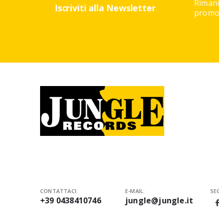
Rimani
Iscriviti alla Newsletter
promoz
CONTATTACI:
E-MAIL:
SEG
+39 0438410746
jungle@jungle.it