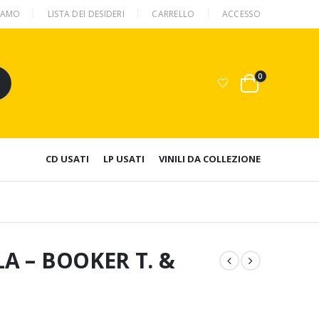
SIAMO
LISTA DEI DESIDERI
CARRELLO
ACCESSO
0
CD USATI
LP USATI
VINILI DA COLLEZIONE
LA – BOOKER T. &