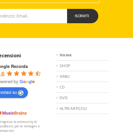
ecensioni
Home
SHOP
ungle Records
.6
VINILI
owered by
G
o
o
g
l
e
CD
votaci su
DVD
ALTRI ARTICOLI
 ringrazia la community di
sicBrainz per le immagini e
formazioni