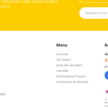
 informato sulle ultime novità e
ioni.
Menu
R
J
Account
4
Chi siamo
Lista dei desideri
p
Carrello
Informativa Privacy
Condizioni di Vendita
UICI
Si
Mu
in