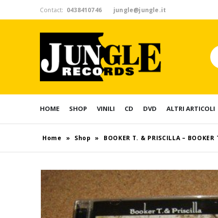
Contact:
0438410746
jungle@jungle.it
HOME
SHOP
VINILI
CD
DVD
ALTRI ARTICOLI
Home
»
Shop
»
BOOKER T. & PRISCILLA – BOOKER T