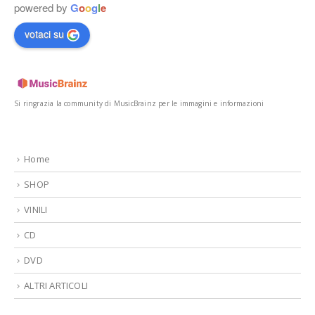
powered by
G
o
o
g
l
e
votaci su
Si ringrazia la community di MusicBrainz per le immagini e informazioni
Home
SHOP
VINILI
CD
DVD
ALTRI ARTICOLI