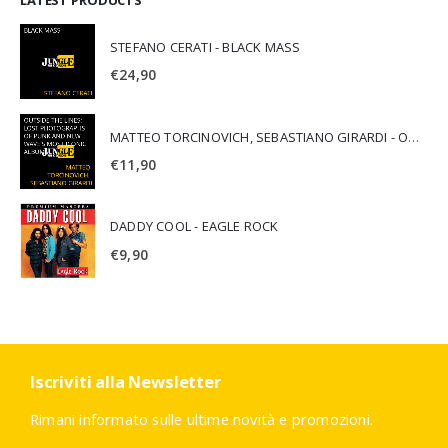
STEFANO CERATI - BLACK MASS
€
24,90
MATTEO TORCINOVICH, SEBASTIANO GIRARDI - OUTSIDE THE LINES: LOST PHOTOGRAPHS OF PUNK AND NEW WAVE'S MOST ICONIC ALBUMS
€
11,90
DADDY COOL - EAGLE ROCK
€
9,90
Iscriviti alla Newsletter
Rimani informato sulle ultime novità e promozioni.