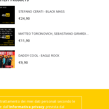
STEFANO CERATI - BLACK MASS
€
24,90
MATTEO TORCINOVICH, SEBASTIANO GIRARDI - OUTSIDE THE LINES: LOST PHOTOGRAPHS OF PUNK AND NEW WAVE'S MOST ICONIC ALBUMS
€
11,90
DADDY COOL - EAGLE ROCK
€
9,90
trattamento dei miei dati personali secondo le
 dall'
Informativa privacy
prevista dal