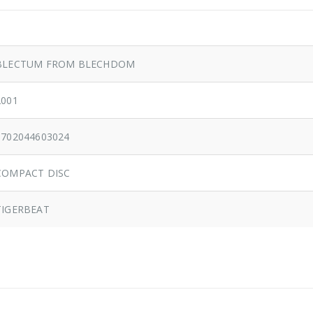
BLECTUM FROM BLECHDOM
2001
0702044603024
COMPACT DISC
TIGERBEAT