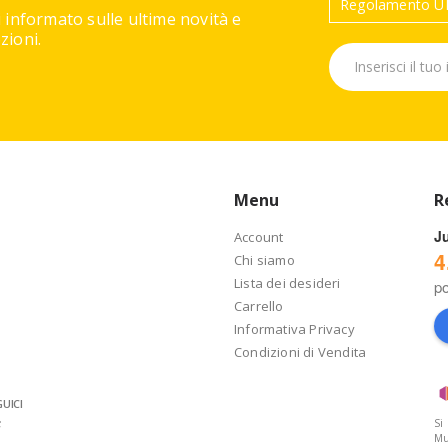
Regolamento UE
 informato sulle ultime novità e
ioni.
Menu
R
J
Account
4
Chi siamo
Lista dei desideri
p
Carrello
Informativa Privacy
Condizioni di Vendita
UICI
Si
Mu