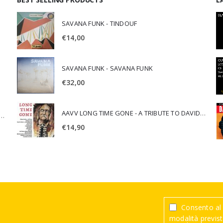
SAVANA FUNK - TINDOUF
€
14,00
SAVANA FUNK - SAVANA FUNK
€
32,00
AAVV LONG TIME GONE - A TRIBUTE TO DAVID CROSBY
SCA JURI & ROSARIO DI BELLA - SPIRITUALITY
€
14,90
Consento al 
modalità previste