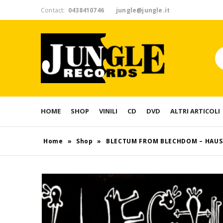
Contact:
0438410746
jungle@jungle.it
HOME
SHOP
VINILI
CD
DVD
ALTRI ARTICOLI
Home
»
Shop
»
BLECTUM FROM BLECHDOM – HAUS