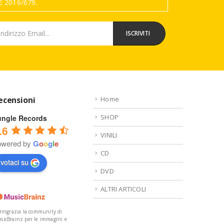
 2016/679.
ecensioni
Home
SHOP
ungle Records
.6
VINILI
owered by
G
o
o
g
l
e
CD
votaci su
DVD
ALTRI ARTICOLI
 ringrazia la community di
sicBrainz per le immagini e