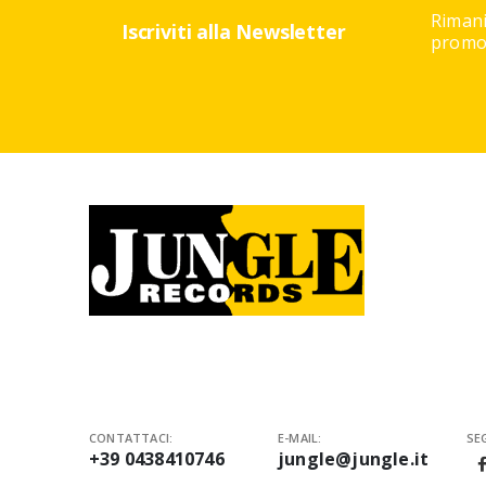
Rimani
Iscriviti alla Newsletter
promoz
CONTATTACI:
E-MAIL:
SEG
+39 0438410746
jungle@jungle.it