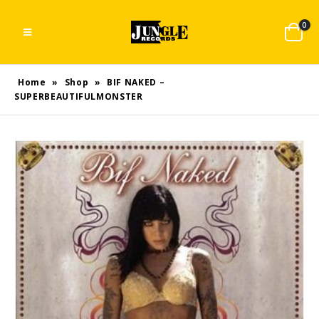
0
Home
»
Shop
»
BIF NAKED –
SUPERBEAUTIFULMONSTER