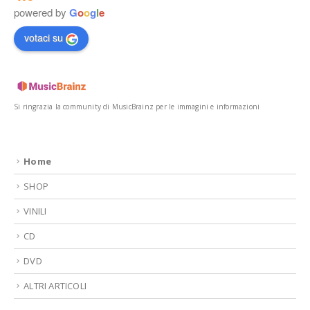
powered by
G
o
o
g
l
e
votaci su
Si ringrazia la community di MusicBrainz per le immagini e informazioni
Home
SHOP
VINILI
CD
DVD
ALTRI ARTICOLI