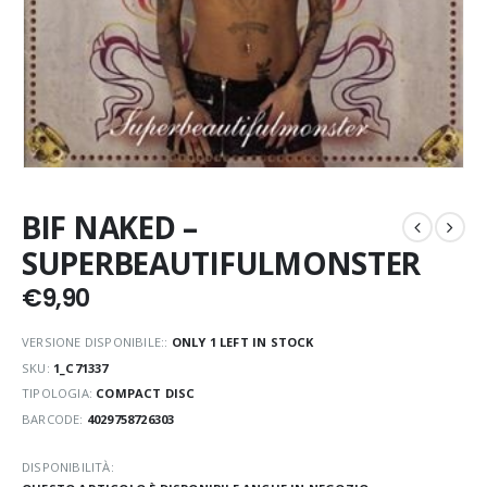
BIF NAKED –
SUPERBEAUTIFULMONSTER
€
9,90
VERSIONE DISPONIBILE::
ONLY 1 LEFT IN STOCK
SKU:
1_C71337
TIPOLOGIA:
COMPACT DISC
BARCODE:
4029758726303
DISPONIBILITÀ: