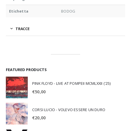
Etichetta
BODOG
TRACCE
FEATURED PRODUCTS
PINK FLOYD - LIVE AT POMPEII MCMLXXII ('25)
€
50,00
CORSI LUCIO - VOLEVO ESSERE UN DURO
€
20,00