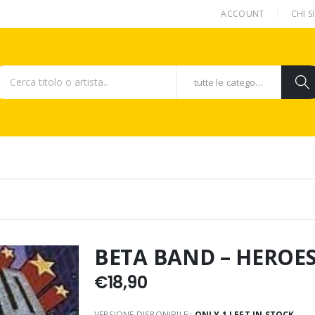
ACCOUNT
CHI 
tutte le categorie
BETA BAND – HEROES
€
18,90
VERSIONE DISPONIBILE::
ONLY 1 LEFT IN STOCK