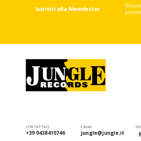
Rimani
Iscriviti alla Newsletter
promoz
CONTATTACI:
E-MAIL:
SEG
+39 0438410746
jungle@jungle.it