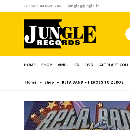
Contact:
0438410746
jungle@jungle.it
HOME
SHOP
VINILI
CD
DVD
ALTRI ARTICOLI
Home
»
Shop
»
BETA BAND – HEROES TO ZEROS