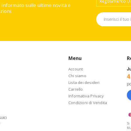
Regolamento UE
 informato sulle ultime novità e
ioni.
Menu
R
J
Account
4
Chi siamo
Lista dei desideri
p
Carrello
Informativa Privacy
Condizioni di Vendita
UICI
Si
Mu