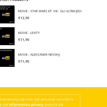
MOVIE - STAR WARS EP. VIII - GLI ULTIMI JEDI
€
12,90
MOVIE - LEVITY
€
11,90
MOVIE - ALEKSANDR NEVSKIJ
€
11,90
trattamento dei miei dati personali secondo le
 dall'
Informativa privacy
prevista dal