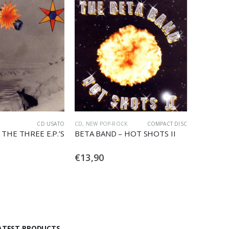
CK
COMPACT DISC
CD
,
NEW POP-ROCK
CD USATO
 HOT SHOTS II
BETA BAND – HOT SHOTS II
€
5,00
ATEST PRODUCTS