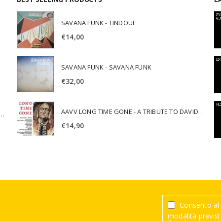
SAVANA FUNK - TINDOUF
€
14,00
SAVANA FUNK - SAVANA FUNK
€
32,00
AAVV LONG TIME GONE - A TRIBUTE TO DAVID CROSBY
SCA JURI & ROSARIO DI BELLA - SPIRITUALITY
€
14,90
Consento al 
modalità previste