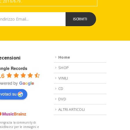
 2016/679.
ecensioni
Home
SHOP
ungle Records
.6
VINILI
owered by
G
o
o
g
l
e
CD
votaci su
DVD
ALTRI ARTICOLI
 ringrazia la community di
sicBrainz per le immagini e