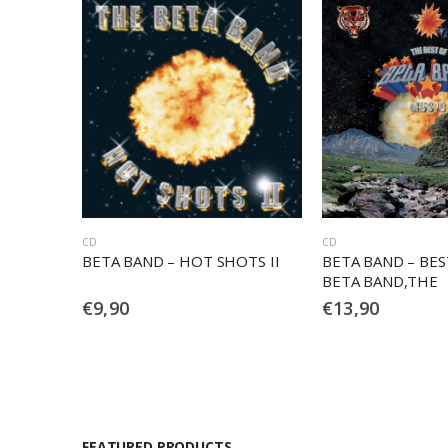
CD
CD
,
NEW ROCK
TS II
BETA BAND – BEST OF THE
BETA BAND – THE 
BETA BAND,THE
€
13,90
€
12,90
FEATURED PRODUCTS