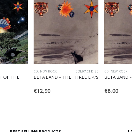
COMPACT DISC
CD
,
NEW ROCK
CD USATO
CD
,
NEW POP-RO
THREE E.P.’S
BETA BAND – THE THREE E.P.’S
BETA BAND –
€
8,00
€
13,90
BEST SELLING PRODUCTS
L