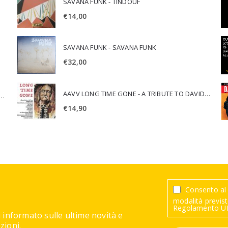
SAVANA FUNK - TINDOUF
€
14,00
SAVANA FUNK - SAVANA FUNK
€
32,00
AAVV LONG TIME GONE - A TRIBUTE TO DAVID CROSBY
SCA JURI & ROSARIO DI BELLA - SPIRITUALITY
€
14,90
Consento al 
modalità previste
Regolamento UE
 informato sulle ultime novità e
ioni.