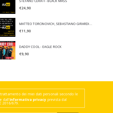
STEFANO CERATI - BLACK MASS
€
24,90
MATTEO TORCINOVICH, SEBASTIANO GIRARDI - OUTSIDE THE LINES: LOST PHOTOGRAPHS OF PUNK AND NEW WAVE'S MOST ICONIC ALBUMS
€
11,90
DADDY COOL - EAGLE ROCK
€
9,90
trattamento dei miei dati personali secondo le
 dall'
Informativa privacy
prevista dal
 2016/679.