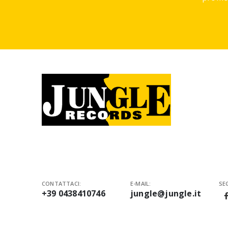
CONTATTACI:
E-MAIL:
SEG
+39 0438410746
jungle@jungle.it