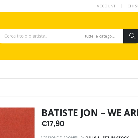
ACCOUNT
CHI 
tutte le categorie
BATISTE JON – WE AR
€
17,90
VERSIONE DISPONIBILE::
ONLY 1 LEFT IN STOCK