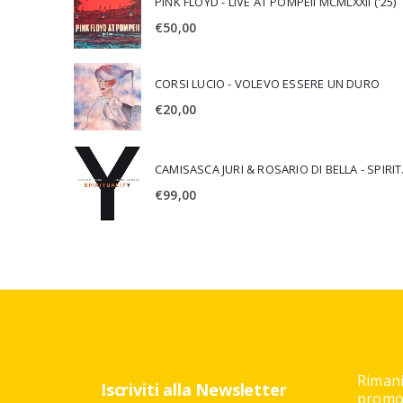
PINK FLOYD - LIVE AT POMPEII MCMLXXII ('25)
€
50,00
CORSI LUCIO - VOLEVO ESSERE UN DURO
€
20,00
CAMISA
€
99,00
Rimani
Iscriviti alla Newsletter
promoz