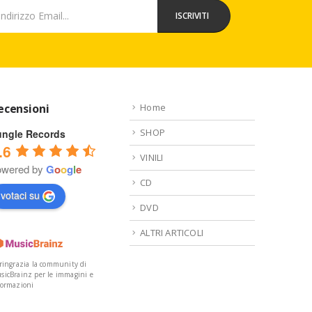
ecensioni
Home
SHOP
ungle Records
.6
VINILI
owered by
G
o
o
g
l
e
CD
votaci su
DVD
ALTRI ARTICOLI
 ringrazia la community di
sicBrainz per le immagini e
formazioni