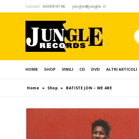
Contact:
0438410746
jungle@jungle.it
HOME
SHOP
VINILI
CD
DVD
ALTRI ARTICOLI
Home
»
Shop
»
BATISTE JON – WE ARE