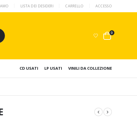
SIAMO
LISTA DEI DESIDERI
CARRELLO
ACCESSO
0
CD USATI
LP USATI
VINILI DA COLLEZIONE
E