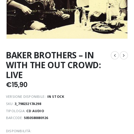
BAKER BROTHERS – IN
WITH THE OUT CROWD:
LIVE
€
15,90
VERSIONE DISPONIBILE::
IN STOCK
SKU:
3_79823217A298
TIPOLOGIA:
CD AUDIO
BARCODE:
5050580080126
DISPONIBILITÀ: