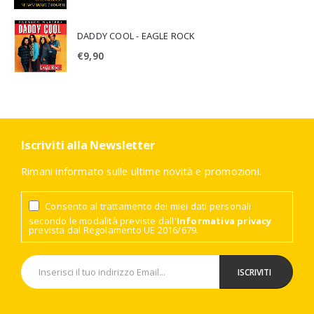
DADDY COOL - EAGLE ROCK
€
9,90
Iscriviti alla Newsletter
Rimani informato sulle ultime novità e promozioni.
Consento al trattamento dei miei dati personali
secondo le modalità previste dall'
Informativa privacy
prevista dal Regolamento UE 2016/679.