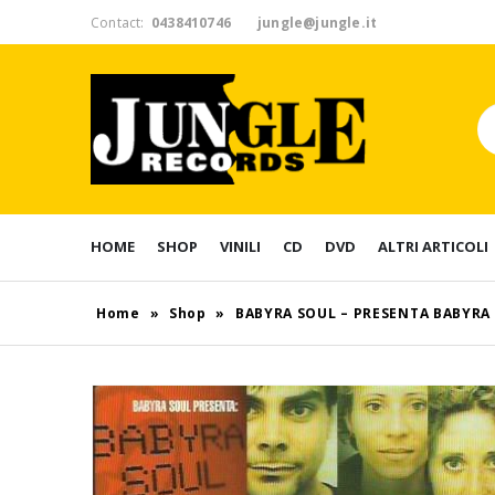
Contact:
0438410746
jungle@jungle.it
HOME
SHOP
VINILI
CD
DVD
ALTRI ARTICOLI
Home
»
Shop
»
BABYRA SOUL – PRESENTA BABYRA