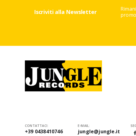
Rimani
Iscriviti alla Newsletter
promoz
CONTATTACI:
E-MAIL:
SEG
+39 0438410746
jungle@jungle.it