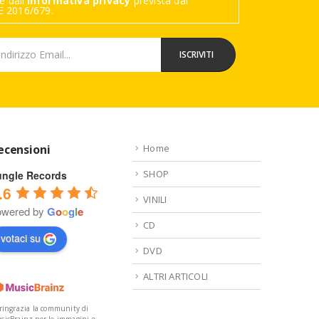
 dall'
Informativa privacy
prevista dal
 2016/679.
ecensioni
Home
SHOP
ungle Records
.6
VINILI
owered by
G
o
o
g
l
e
CD
votaci su
DVD
ALTRI ARTICOLI
 ringrazia la community di