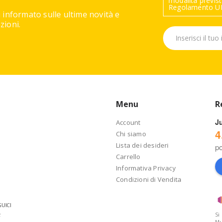
modalità previste
Regolamento UE
 informato sulle ultime novità e
ioni.
Menu
R
J
Account
4
Chi siamo
Lista dei desideri
p
Carrello
Informativa Privacy
Condizioni di Vendita
UICI
Si