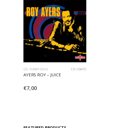
CD
,
FUNKY-SOUL
CD USATO
AYERS ROY – JUICE
€
7,00
FEATURED PRODUCTS