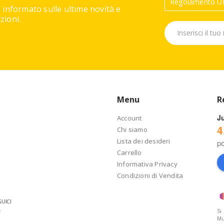
Regolamento UE
 informato sulle ultime novità e
ioni.
Menu
R
J
Account
4
Chi siamo
Lista dei desideri
p
Carrello
Informativa Privacy
Condizioni di Vendita
UICI
Si
Mu