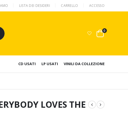
SIAMO
LISTA DEI DESIDERI
CARRELLO
ACCESSO
0
CD USATI
LP USATI
VINILI DA COLLEZIONE
VERYBODY LOVES THE