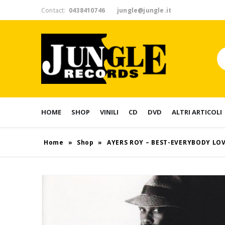
Contact:
0438410746
jungle@jungle.it
HOME
SHOP
VINILI
CD
DVD
ALTRI ARTICOLI
Home
»
Shop
»
AYERS ROY – BEST-EVERYBODY LO