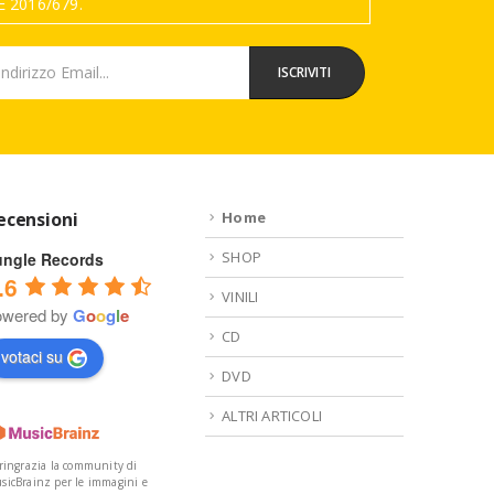
 2016/679.
ecensioni
Home
SHOP
ungle Records
.6
VINILI
owered by
G
o
o
g
l
e
CD
votaci su
DVD
ALTRI ARTICOLI
 ringrazia la community di
sicBrainz per le immagini e