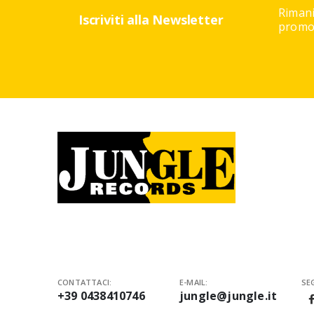
Rimani
Iscriviti alla Newsletter
promoz
CONTATTACI:
E-MAIL:
SEG
+39 0438410746
jungle@jungle.it