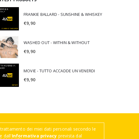
FRANKIE BALLARD - SUNSHINE & WHISKEY
€
9,90
WASHED OUT - WITHIN & WITHOUT
€
9,90
MOVIE - TUTTO ACCADDE UN VENERDI
€
9,90
trattamento dei miei dati personali secondo le
 dall'
Informativa privacy
prevista dal