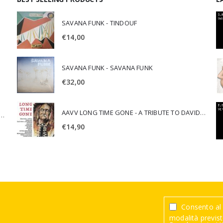
SAVANA FUNK - TINDOUF
€
14,00
SAVANA FUNK - SAVANA FUNK
€
32,00
AAVV LONG TIME GONE - A TRIBUTE TO DAVID CROSBY
SCA JURI & ROSARIO DI BELLA - SPIRITUALITY
€
14,90
Consento al 
modalità previste