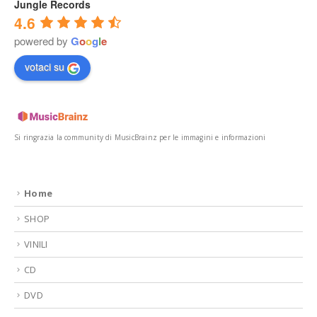
Jungle Records
4.6
powered by
G
o
o
g
l
e
votaci su
Si ringrazia la community di MusicBrainz per le immagini e informazioni
Home
SHOP
VINILI
CD
DVD