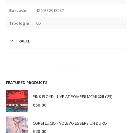
Barcode
4260330918987
Tipologia
CD
TRACCE
FEATURED PRODUCTS
PINK FLOYD - LIVE AT POMPEII MCMLXXII ('25)
€
50,00
CORSI LUCIO - VOLEVO ESSERE UN DURO
€
20,00