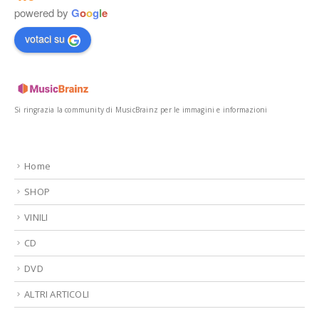
powered by
G
o
o
g
l
e
votaci su
Si ringrazia la community di MusicBrainz per le immagini e informazioni
Home
SHOP
VINILI
CD
DVD
ALTRI ARTICOLI