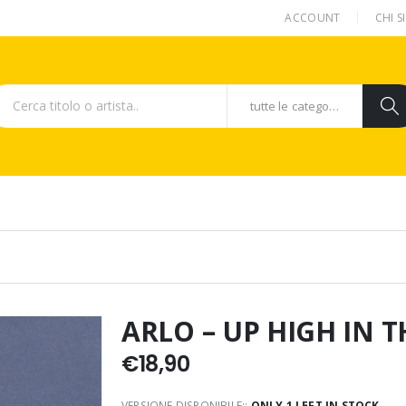
ACCOUNT
CHI 
tutte le categorie
ARLO – UP HIGH IN 
€
18,90
VERSIONE DISPONIBILE::
ONLY 1 LEFT IN STOCK