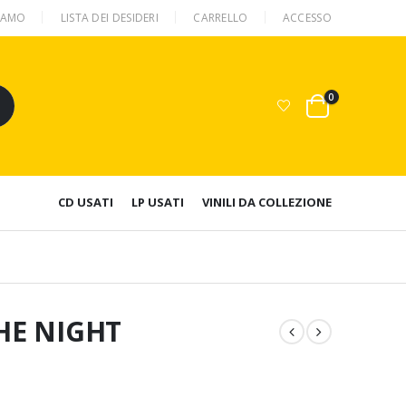
SIAMO
LISTA DEI DESIDERI
CARRELLO
ACCESSO
0
CD USATI
LP USATI
VINILI DA COLLEZIONE
THE NIGHT