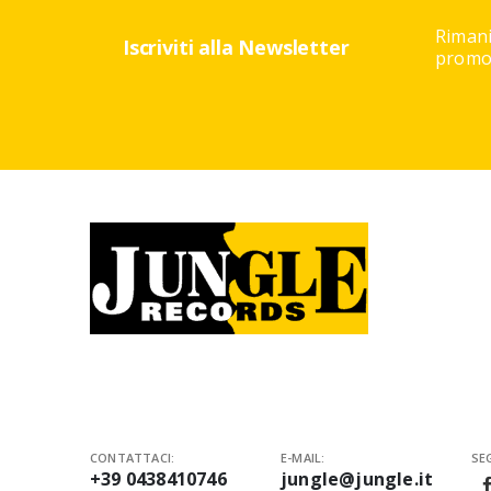
Rimani
Iscriviti alla Newsletter
promoz
CONTATTACI:
E-MAIL:
SEG
+39 0438410746
jungle@jungle.it