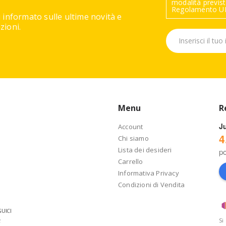
modalità previste
Regolamento UE
 informato sulle ultime novità e
ioni.
Menu
R
J
Account
4
Chi siamo
Lista dei desideri
p
Carrello
Informativa Privacy
Condizioni di Vendita
UICI
Si