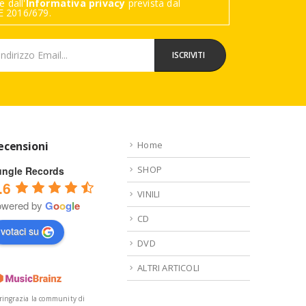
 dall'
Informativa privacy
prevista dal
 2016/679.
ecensioni
Home
SHOP
ungle Records
.6
VINILI
owered by
G
o
o
g
l
e
CD
votaci su
DVD
ALTRI ARTICOLI
 ringrazia la community di