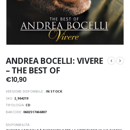
ANDREA BOCELLI: VIVERE
– THE BEST OF
€
10,90
VERSIONE DISPONIBILE::
IN STOCK
SKU:
2_964219
TIPOLOGIA:
CD
BARCODE:
0602517466807
DISPONIBILITÀ: