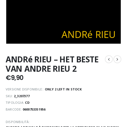
ANDRé RIEU – HET BESTE
VAN ANDRE RIEU 2
€
9,90
VERSIONE DISPONIBILE::
ONLY 2 LEFT IN STOCK
SKU:
2_3207377
TIPOLOGIA:
CD
BARCODE:
0600753351956
DISPONIBILITÀ: