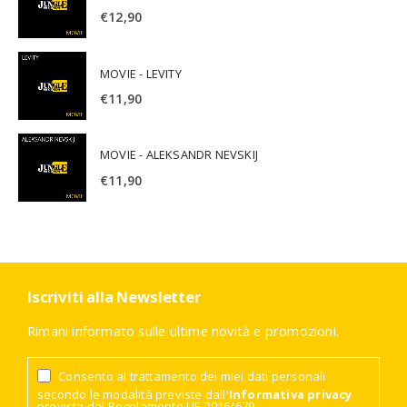
€
12,90
MOVIE - LEVITY
€
11,90
MOVIE - ALEKSANDR NEVSKIJ
€
11,90
Iscriviti alla Newsletter
Rimani informato sulle ultime novità e promozioni.
Consento al trattamento dei miei dati personali
secondo le modalità previste dall'
Informativa privacy
prevista dal Regolamento UE 2016/679.