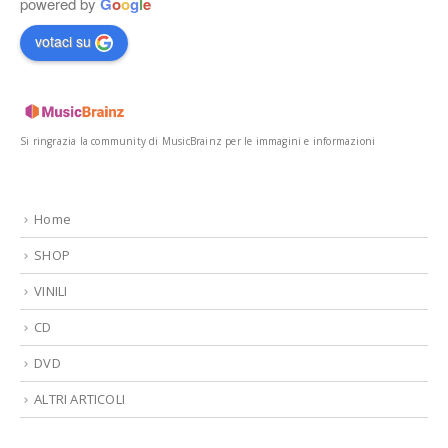
powered by
G
o
o
g
l
e
votaci su
Si ringrazia la community di MusicBrainz per le immagini e informazioni
Home
SHOP
VINILI
CD
DVD
ALTRI ARTICOLI