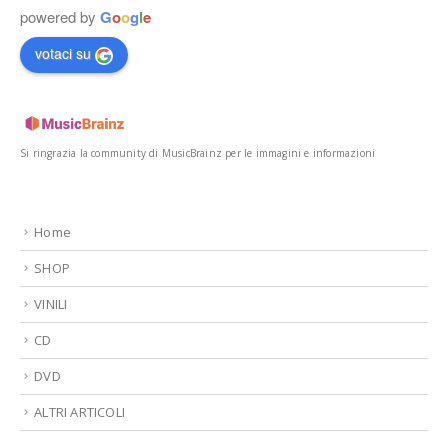
powered by
G
o
o
g
l
e
votaci su
Si ringrazia la community di MusicBrainz per le immagini e informazioni
Home
SHOP
VINILI
CD
DVD
ALTRI ARTICOLI