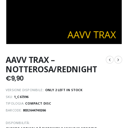
AAVV TRAX –
NOTTEROSA/REDNIGHT
€
9,90
VERSIONE DISPONIBILE::
ONLY 2 LEFT IN STOCK
SKU:
1_C67396
TIPOLOGIA:
COMPACT DISC
BARCODE:
8032644740266
DISPONIBILITÀ: