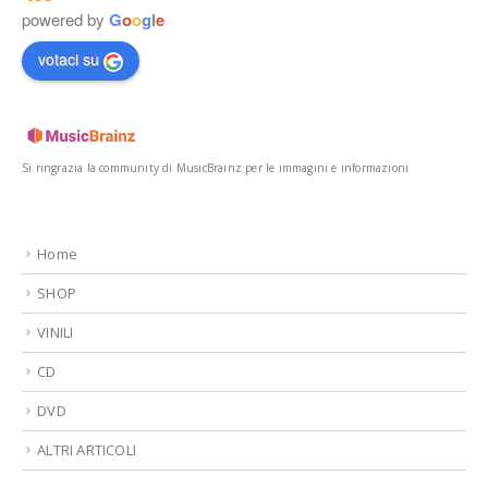
powered by
G
o
o
g
l
e
votaci su
Si ringrazia la community di MusicBrainz per le immagini e informazioni
Home
SHOP
VINILI
CD
DVD
ALTRI ARTICOLI