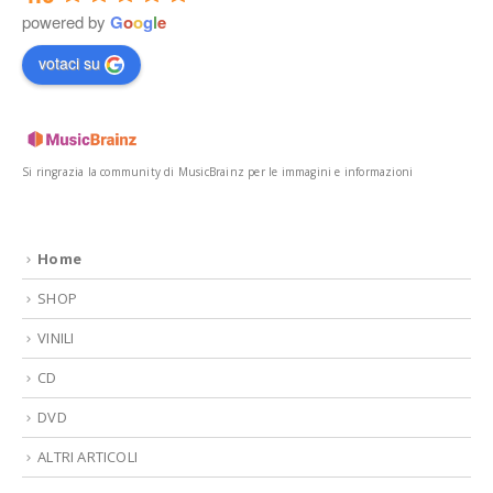
powered by
G
o
o
g
l
e
votaci su
Si ringrazia la community di MusicBrainz per le immagini e informazioni
Home
SHOP
VINILI
CD
DVD
ALTRI ARTICOLI