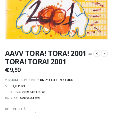
AAVV TORA! TORA! 2001 –
TORA! TORA! 2001
€
9,90
VERSIONE DISPONIBILE::
ONLY 1 LEFT IN STOCK
SKU:
1_C41824
TIPOLOGIA:
COMPACT DISC
BARCODE:
5099750517925
DISPONIBILITÀ: