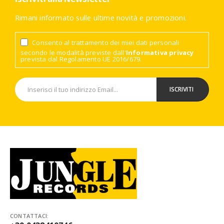
Rimani informato sulle ultime novità e promozioni.
Consento al trattamento dei miei dati personali
secondo le modalità previste dall'
Informativa privacy
prevista dal Regolamento UE 2016/679.
CONTATTACI: