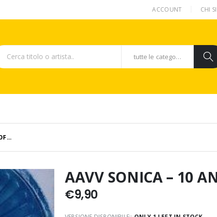
ACCOUNT
CHI 
tutte le categorie
 OF…
AAVV SONICA – 10 A
€
9,90
VERSIONE DISPONIBILE::
ONLY 1 LEFT IN STOCK