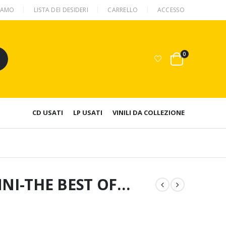
SIAMO
LISTA DEI DESIDERI
CARRELLO
ACCESSO
0
CD USATI
LP USATI
VINILI DA COLLEZIONE
NNI-THE BEST OF…