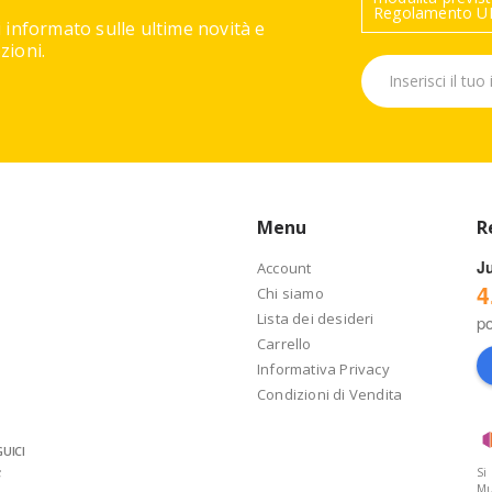
Regolamento UE
 informato sulle ultime novità e
ioni.
Menu
R
J
Account
4
Chi siamo
Lista dei desideri
p
Carrello
Informativa Privacy
Condizioni di Vendita
UICI
Si
Mu