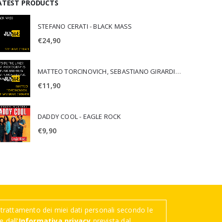
ATEST PRODUCTS
STEFANO CERATI - BLACK MASS
€
24,90
MATTEO TORCINOVICH, SEBASTIANO GIRARDI - OUTSIDE THE LINES: LOST PHOTOGRAPHS OF PUNK AND NEW WAVE'S MOST ICONIC ALBUMS
€
11,90
DADDY COOL - EAGLE ROCK
€
9,90
trattamento dei miei dati personali secondo le
 dall'
Informativa privacy
prevista dal