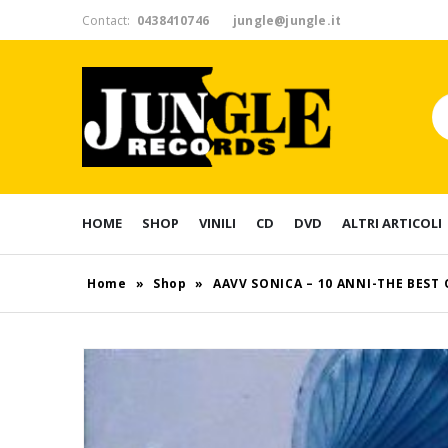
Contact:
0438410746
jungle@jungle.it
HOME
SHOP
VINILI
CD
DVD
ALTRI ARTICOLI
Home
»
Shop
»
AAVV SONICA – 10 ANNI-THE BEST