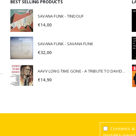
BEST SELLING PRODUCTS
L
SAVANA FUNK - TINDOUF
€
14,00
SAVANA FUNK - SAVANA FUNK
€
32,00
AAVV LONG TIME GONE - A TRIBUTE TO DAVID CROSBY
SCA JURI & ROSARIO DI BELLA - SPIRITUALITY
€
14,90
Consento al 
modalità previste