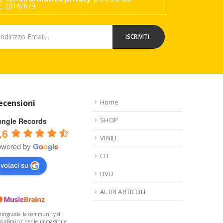
 2016/679.
ecensioni
Home
SHOP
ungle Records
.6
VINILI
owered by
G
o
o
g
l
e
CD
votaci su
DVD
ALTRI ARTICOLI
 ringrazia la community di
sicBrainz per le immagini e