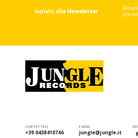
Rimani
Iscriviti alla Newsletter
promoz
CONTATTACI:
E-MAIL:
SEG
+39 0438410746
jungle@jungle.it