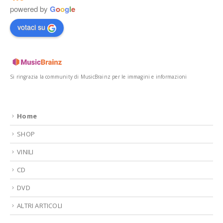
powered by
G
o
o
g
l
e
votaci su
Si ringrazia la community di MusicBrainz per le immagini e informazioni
Home
SHOP
VINILI
CD
DVD
ALTRI ARTICOLI